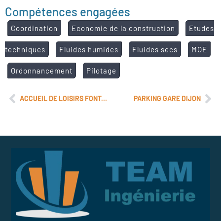
Compétences engagées
Coordination
Economie de la construction
Etudes
techniques
Fluides humides
Fluides secs
MOE
Ordonnancement
Pilotage
ACCUEIL DE LOISIRS FONTAINE-LES-DIJON
PARKING GARE DIJON